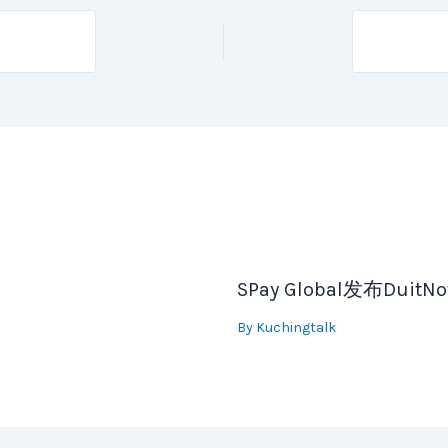
SPay Global发布D
By
Kuchingtalk