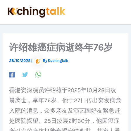
Skip
to
content
许绍雄癌症病逝终年76岁
28/10/2025
|
By
Kuchingtalk
香港资深演员许绍雄于2025年10月28日凌
晨离世，享年76岁。他于27日传出突发病危
入院的消息，众多亲友及演艺圈好友紧急赶
赴医院探望。28日凌晨2时30分，他因癌症