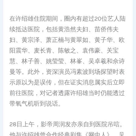
在许绍雄住院期间，圈内有超过20位艺人陆
续抵达医院，包括黄浩然夫妇、苗侨伟夫
妇、黄宗泽、萧正楠与黄翠如、黄子华、欧
阳震华、麦长青、陈敏之、袁伟豪、关宝
慧、林子善、姚莹莹、林峯、吴卓羲和佘诗
曼等。此外，资深演员冯素波到场探望时表
示原以为是误传，但在证实消息属实后立即
前往医院，对记者透露许绍雄当时仍能透过
带氧气机听到说话。
28日上午，影帝周润发亦亲自到医院吊唁。
他与许绍雄曾合作经典剧集《网中人》，见