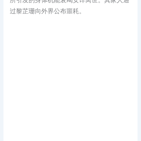
所引发的身体机能衰竭安详离世。其家人通
过黎芷珊向外界公布噩耗。